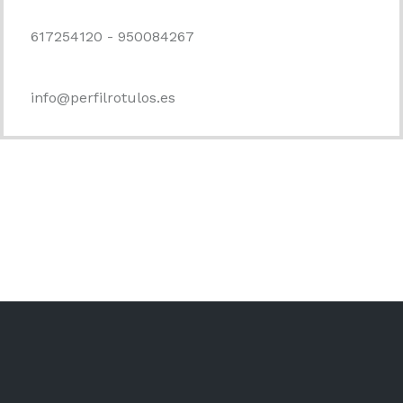
617254120 - 950084267
info@perfilrotulos.es