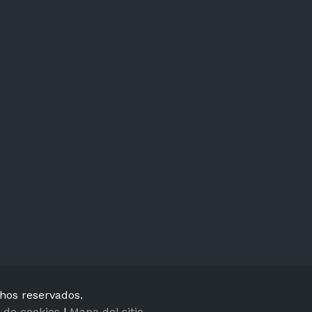
chos reservados.
a de cookies
|
Mapa del sitio