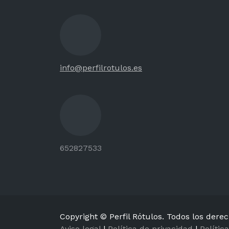
info@perfilrotulos.es
652827533
Copyright © Perfil Rótulos. Todos los dere
Aviso legal
|
Política de privacidad
|
Polític