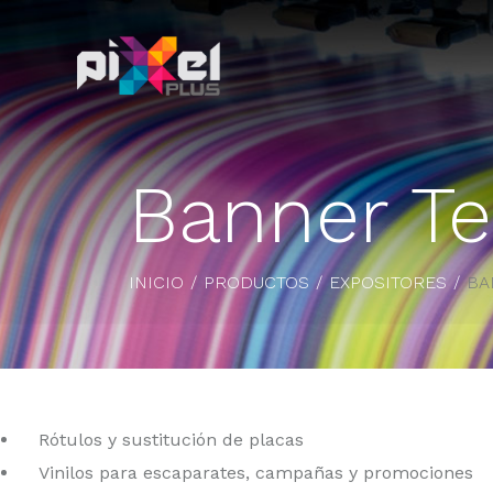
Banner Te
INICIO
PRODUCTOS
EXPOSITORES
BA
Rótulos y sustitución de placas
Vinilos para escaparates, campañas y promociones