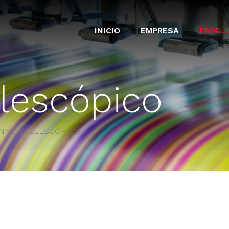
INICIO
EMPRESA
PRODU
lescópico
NNER TELESCÓPICO